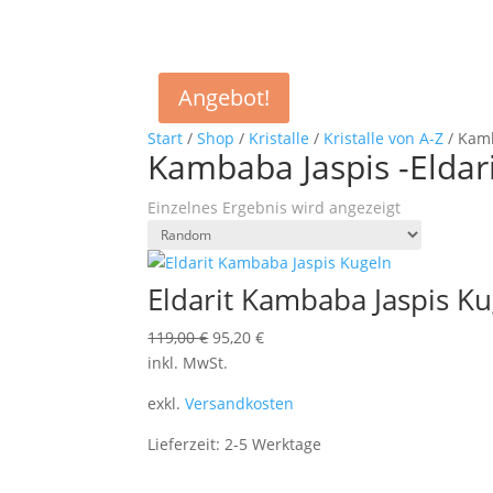
Angebot!
Start
/
Shop
/
Kristalle
/
Kristalle von A-Z
/ Kamb
Kambaba Jaspis -Eldar
Einzelnes Ergebnis wird angezeigt
Eldarit Kambaba Jaspis K
Ursprünglicher
Aktueller
119,00
€
95,20
€
Preis
Preis
inkl. MwSt.
war:
ist:
exkl.
Versandkosten
119,00 €
95,20 €.
Lieferzeit:
2-5 Werktage