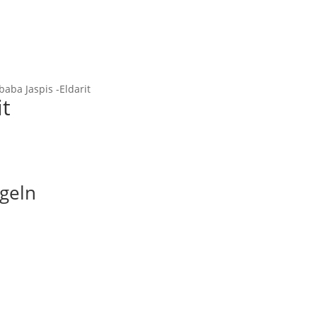
aba Jaspis -Eldarit
it
ugeln