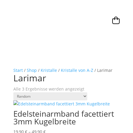
Start
/
Shop
/
Kristalle
/
Kristalle von A-Z
/ Larimar
Larimar
Alle 3 Ergebnisse werden angezeigt
Edelsteinarmband facettiert
3mm Kugelbreite
19,90
€
–
49,90
€