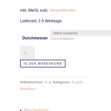
inkl. MwSt.
exkl.
Versandkosten
Lieferzeit:
2-5 Werktage
Durchmesser
Zurücksetzen
Amethyst
Druzy
Kugeln
IN DEN WARENKORB
6,5
cm
Artikelnummer:
n. a.
Kategorien:
Kugeln
,
-
Amethyst *
19
cm
Menge
Beschreibung