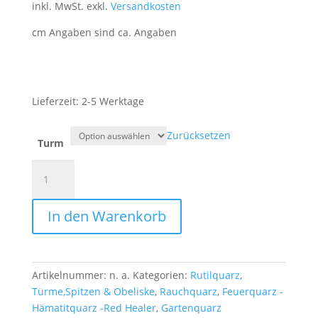
inkl. MwSt.
exkl.
Versandkosten
cm Angaben sind ca. Angaben
Lieferzeit:
2-5 Werktage
Zurücksetzen
Turm
Gartenquarz
x
Rauchquarz
In den Warenkorb
Türme
(
Rutilquarz)
Menge
Artikelnummer:
n. a.
Kategorien:
Rutilquarz
,
Türme,Spitzen & Obeliske
,
Rauchquarz
,
Feuerquarz -
Hämatitquarz -Red Healer
,
Gartenquarz