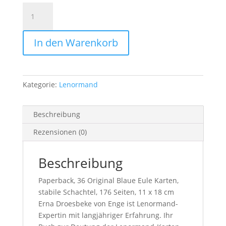
Lenormand-
Set
für
In den Warenkorb
Einsteiger
Menge
Kategorie:
Lenormand
Beschreibung
Rezensionen (0)
Beschreibung
Paperback, 36 Original Blaue Eule Karten,
stabile Schachtel, 176 Seiten, 11 x 18 cm
Erna Droesbeke von Enge ist Lenormand-
Expertin mit langjähriger Erfahrung. Ihr