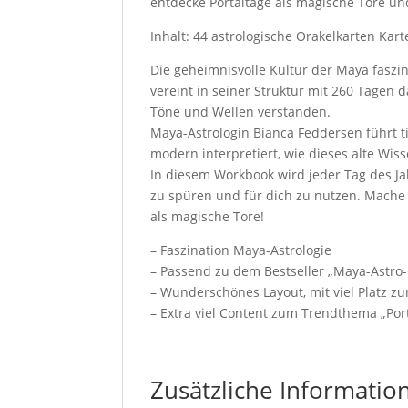
entdecke Portaltage als magische Tore u
Inhalt: 44 astrologische Orakelkarten Kar
Die geheimnisvolle Kultur der Maya faszi
vereint in seiner Struktur mit 260 Tagen d
Töne und Wellen verstanden.
Maya-Astrologin Bianca Feddersen führt ti
modern interpretiert, wie dieses alte Wiss
In diesem Workbook wird jeder Tag des Ja
zu spüren und für dich zu nutzen. Mache 
als magische Tore!
– Faszination Maya-Astrologie
– Passend zu dem Bestseller „Maya-Astro
– Wunderschönes Layout, mit viel Platz z
– Extra viel Content zum Trendthema „Por
Zusätzliche Informatio