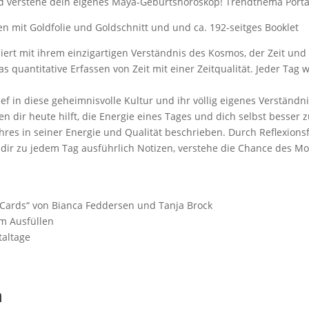
nd verstehe dein eigenes Maya-Geburtshoroskop! Trendthema Porta
ten mit Goldfolie und Goldschnitt und und ca. 192-seitges Booklet
niert mit ihrem einzigartigen Verständnis des Kosmos, der Zeit un
as quantitative Erfassen von Zeit mit einer Zeitqualität. Jeder Tag 
ef in diese geheimnisvolle Kultur und ihr völlig eigenes Verständni
en dir heute hilft, die Energie eines Tages und dich selbst besser 
hres in seiner Energie und Qualität beschrieben. Durch Reflexions
dir zu jedem Tag ausführlich Notizen, verstehe die Chance des Mo
-Cards“ von Bianca Feddersen und Tanja Brock
um Ausfüllen
taltage
n