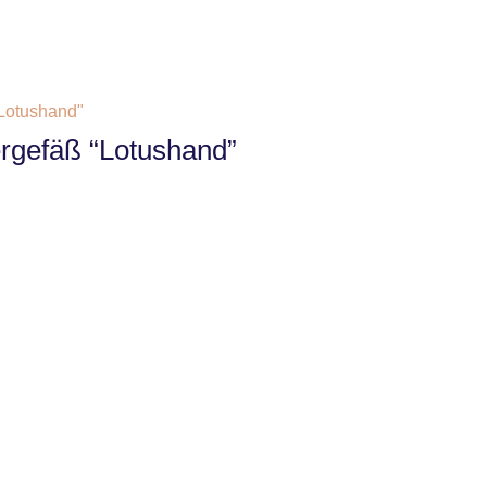
rgefäß “Lotushand”