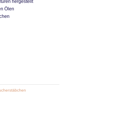
turen hergestellt
en Ölen
bchen
ucherstäbchen