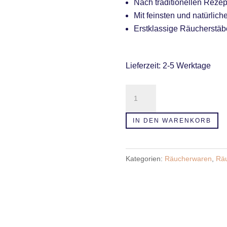
Nach traditionellen Rezep
Mit feinsten und natürlich
Erstklassige Räucherstä
Lieferzeit:
2-5 Werktage
Räucherstäbchen
Salbei
Menge
IN DEN WARENKORB
Kategorien:
Räucherwaren
,
Rä