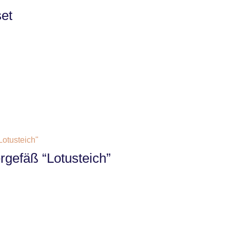
et
gefäß “Lotusteich”