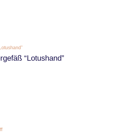
rgefäß “Lotushand”