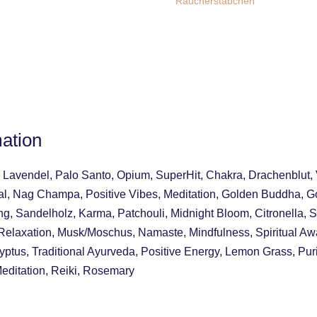
Räucherstäbchen
mation
 Lavendel, Palo Santo, Opium, SuperHit, Chakra, Drachenblut, V
al, Nag Champa, Positive Vibes, Meditation, Golden Buddha, Gol
ng, Sandelholz, Karma, Patchouli, Midnight Bloom, Citronella, 
Relaxation, Musk/Moschus, Namaste, Mindfulness, Spiritual Aw
ptus, Traditional Ayurveda, Positive Energy, Lemon Grass, Purify
editation, Reiki, Rosemary