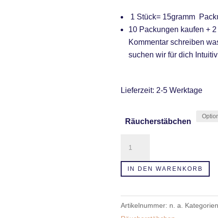
1 Stück= 15gramm Packu
10 Packungen kaufen + 2 
Kommentar schreiben was 
suchen wir für dich Intuitiv
Lieferzeit:
2-5 Werktage
Räucherstäbchen
Räucherstäbchen
-
Satya
IN DEN WARENKORB
verschiedene
Sorten
Artikelnummer:
n. a.
Kategorie
Menge