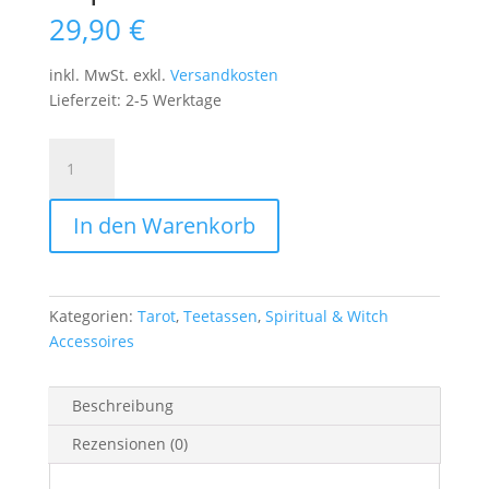
29,90
€
inkl. MwSt.
exkl.
Versandkosten
Lieferzeit:
2-5 Werktage
Teeblätter
lesen
Tee
In den Warenkorb
Tasse-
Fortune
Telling
Tea
Kategorien:
Tarot
,
Teetassen
,
Spiritual & Witch
Cup
Accessoires
Menge
Beschreibung
Rezensionen (0)