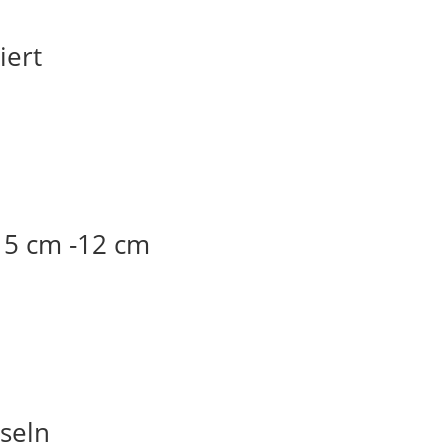
iert
 5 cm -12 cm
sseln