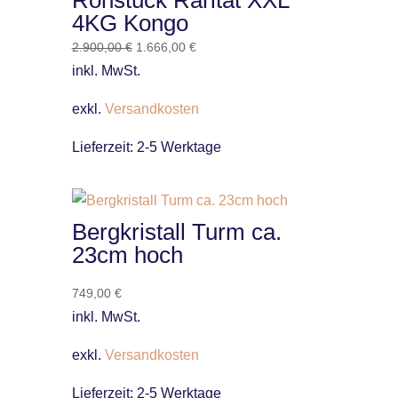
Rohstück Rarität XXL
4KG Kongo
Ursprünglicher
Aktueller
2.900,00
€
1.666,00
€
Preis
Preis
inkl. MwSt.
war:
ist:
2.900,00 €
1.666,00 €.
exkl.
Versandkosten
Lieferzeit:
2-5 Werktage
Bergkristall Turm ca.
23cm hoch
749,00
€
inkl. MwSt.
exkl.
Versandkosten
Lieferzeit:
2-5 Werktage