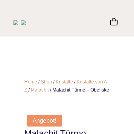
Home
/
Shop
/
Kristalle
/
Kristalle von A-
Z
/
Malachit
/ Malachit Türme – Obeliske
Angebot!
Malachit Türme –