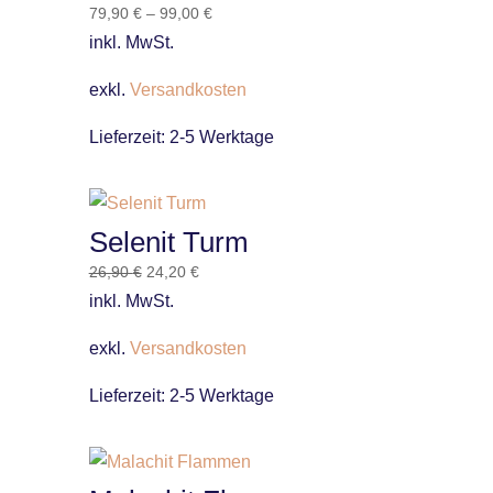
79,90
€
–
99,00
€
inkl. MwSt.
exkl.
Versandkosten
Lieferzeit:
2-5 Werktage
Selenit Turm
Ursprünglicher
Aktueller
26,90
€
24,20
€
Preis
Preis
inkl. MwSt.
war:
ist:
26,90 €
24,20 €.
exkl.
Versandkosten
Lieferzeit:
2-5 Werktage