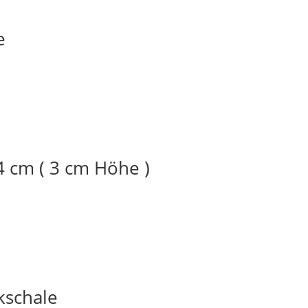
e
4 cm ( 3 cm Höhe )
kschale