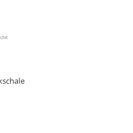
chit
kschale