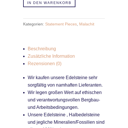
Malachit
IN DEN WARENKORB
Uhr
-
Kategorien:
Statement Pieces
,
Malachit
inkl
goldener
Quartz
Uhr
Beschreibung
Menge
Zusätzliche Information
Rezensionen (0)
Wir kaufen unsere Edelsteine sehr
sorgfältig von namhaften Lieferanten.
Wir legen großen Wert auf ethischen
und verantwortungsvollen Bergbau-
und Arbeitsbedingungen.
Unsere Edelsteine , Halbedelsteine
und jegliche Mineralien/Fossilien sind