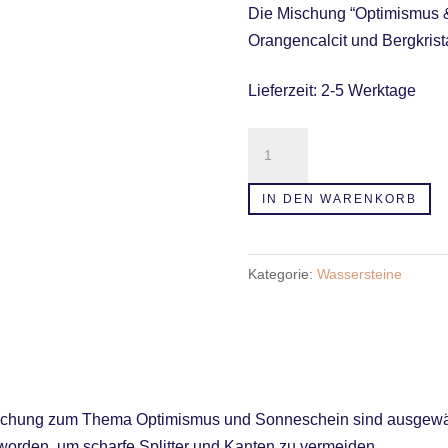
Die Mischung “Optimismus 
Orangencalcit und Bergkrista
Lieferzeit:
2-5 Werktage
"Optimismus
&
Sonnenschein"
IN DEN WARENKORB
Wassersteine
Mischung
Kategorie:
Wassersteine
Menge
ischung zum Thema Optimismus und Sonneschein sind ausgewähl
worden, um scharfe Splitter und Kanten zu vermeiden.