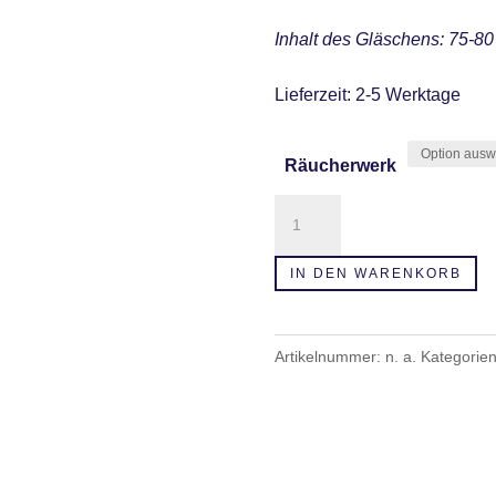
Inhalt des Gläschens: 75-8
Lieferzeit:
2-5 Werktage
Räucherwerk
Reines
Räucherwerk-
Harze,
IN DEN WARENKORB
Kräuter
,
Artikelnummer:
n. a.
Kategorie
Blüten
Menge