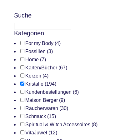
Suche
Kategorien
For my Body
(4)
Fossilien
(3)
Home
(7)
Karten/Bücher
(67)
Kerzen
(4)
Kristalle
(194)
Kundenbestellungen
(6)
Maison Berger
(9)
Räucherwaren
(30)
Schmuck
(15)
Spiritual & Witch Accessoires
(8)
VitaJuwel
(12)